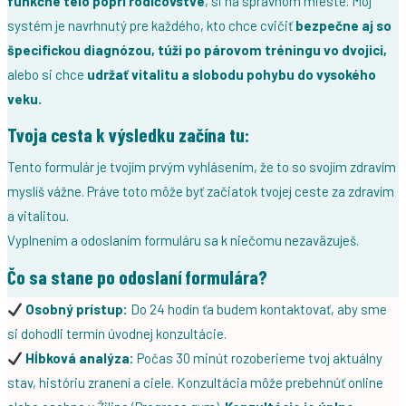
funkčné telo popri rodičovstve
, si na správnom mieste. Môj
systém je navrhnutý pre každého, kto chce cvičiť
bezpečne aj so
špecifickou diagnózou, túži po párovom tréningu vo dvojici,
alebo si chce
udržať vitalitu a slobodu pohybu do vysokého
veku.
Tvoja cesta k výsledku začína tu:
Tento formulár je tvojím prvým vyhlásením, že to so svojím zdravím
myslíš vážne. Práve toto môže byť začiatok tvojej ceste za zdravím
a vitalitou.
Vyplnením a odoslaním formuláru sa k niečomu nezaväzuješ.
Čo sa stane po odoslaní formulára?
Osobný prístup:
Do 24 hodín ťa budem kontaktovať, aby sme
si dohodli termín úvodnej konzultácie.
Hĺbková analýza:
Počas 30 minút rozoberieme tvoj aktuálny
stav, históriu zranení a ciele. Konzultácia môže prebehnúť online