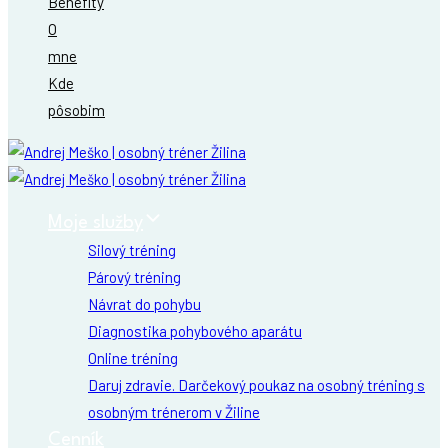
Benefity
O
mne
Kde
pôsobim
Moje služby
Silový tréning
Párový tréning
Návrat do pohybu
Diagnostika pohybového aparátu
Online tréning
Daruj zdravie. Darčekový poukaz na osobný tréning s
osobným trénerom v Žiline
Cenník