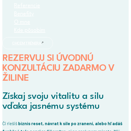
Referencie
Benefity
O mne
Kde pôsobim
CHCEM TRÉNERA
REZERVUJ SI ÚVODNÚ
KONZULTÁCIU ZADARMO V
ŽILINE
Získaj svoju vitalitu a silu
vďaka jasnému systému
Či riešiš
biznis reset, návrat k sile po zranení, alebo hľadáš