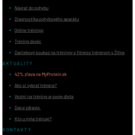
Návrat do pohybu
Diagnostika pohybového aparátu
Online tréningy
Tréning dvojíc
Darčekový poukaz na tréningy s fitness trénerom v Žiline
AKTUALITY
42% zľava na MyProtein.sk
Ako si vybrať trénera?
Vezmi na tréning aj svoje dieťa
Daruj zdravie.
Kto u mňa trénuje?
KONTAKTY