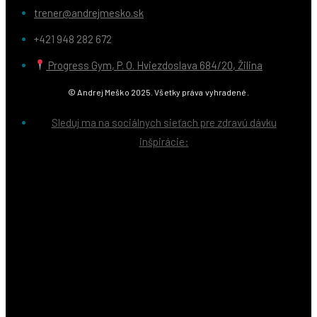
trener@andrejmesko.sk
+421 948 282 672
Progress Gym, P. O. Hviezdoslava 684/20, Žilina
© Andrej Meško 2025. Všetky práva vyhradené.
Sleduj ma na sociálnych sieťach pre zdravú dávku
inšpirácie: