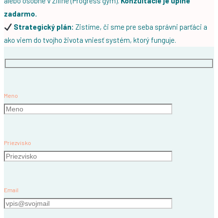
alebo osobne v Žiline (Progress gym).
Konzultácie je úplne
zadarmo.
Strategický plán:
Zistíme, či sme pre seba správni parťáci a
ako viem do tvojho života vniesť systém, ktorý funguje.
Meno
Priezvisko
Email