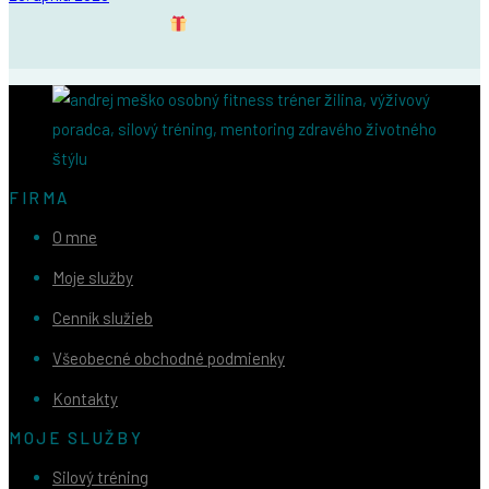
Daruj zdravie, nie veci.
Osobný silový tréning s fitness trénerom
v Žiline ako ideálny darček – pre IT špecialistu,…
FIRMA
O mne
Moje služby
Cenník služieb
Všeobecné obchodné podmienky
Kontakty
MOJE SLUŽBY
Silový tréning