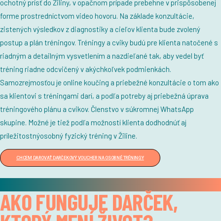
ochotný prísť do Žiliny, v opačnom prípade prebehne v prispôsobenej
forme prostredníctvom video hovoru. Na základe konzultácie,
zistených výsledkov z diagnostiky a cieľov klienta bude zvolený
postup a plán tréningov. Tréningy a cviky budú pre klienta natočené s
riadným a detailným vysvetlením a nazdieľané tak, aby vedel byť
tréning riadne odcvičený v akýchkoľvek podmienkách.
Samozrejmosťou je online koučing a priebežné konzultácie o tom ako
sa klientovi s tréningami darí, a podľa potreby aj priebežná úprava
tréningového plánu a cvikov. Členstvo v súkromnej WhatsApp
skupine. Možné je tiež podľa možností klienta dodhodnúť aj
príležitostnýosobný fyzický tréning v Žiline.
CHCEM DAROVAŤ DARČEKOVÝ VOUCHER NA OSOBNÉ TRÉNINGY
✦
AKO FUNGUJE DARČEK,