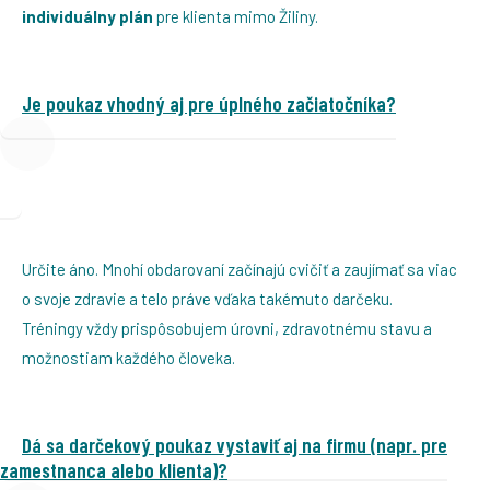
individuálny plán
pre klienta mimo Žiliny.
Je poukaz vhodný aj pre úplného začiatočníka?
Určite áno. Mnohí obdarovaní začínajú cvičiť a zaujímať sa viac
o svoje zdravie a telo práve vďaka takémuto darčeku.
Tréningy vždy prispôsobujem úrovni, zdravotnému stavu a
možnostiam každého človeka.
Dá sa darčekový poukaz vystaviť aj na firmu (napr. pre
zamestnanca alebo klienta)?