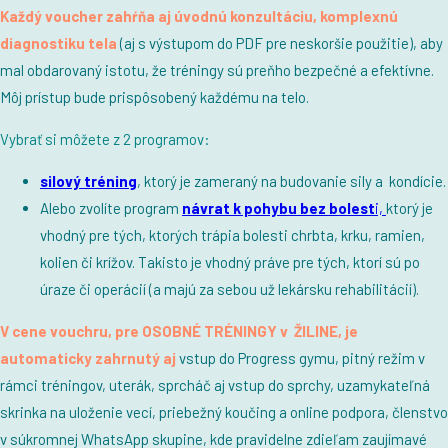
Každý voucher zahŕňa aj úvodnú konzultáciu, komplexnú
diagnostiku tela
(aj s výstupom do PDF pre neskoršie použitie), aby
mal obdarovaný istotu, že tréningy sú preňho bezpečné a efektívne.
Môj prístup bude prispôsobený každému na telo.
Vybrať si môžete z 2 programov:
silový tréning
, ktorý je zameraný na budovanie sily a kondície.
Alebo zvolíte program
návrat k pohybu bez bolest
i,
ktorý je
vhodný pre tých, ktorých trápia bolesti chrbta, krku, ramien,
kolien či krížov. Takisto je vhodný práve pre tých, ktorí sú po
úraze či operácií (a majú za sebou už lekársku rehabilitácií).
V cene vouchru, pre OSOBNÉ TRÉNINGY v ŽILINE, je
automaticky zahrnutý aj
vstup do Progress gymu, pitný režim v
rámci tréningov, uterák, sprcháč aj vstup do sprchy, uzamykateľná
skrinka na uloženie vecí, priebežný koučing a online podpora, členstvo
v súkromnej WhatsApp skupine, kde pravidelne zdieľam zaujímavé