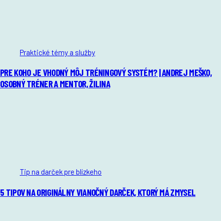
2 mesiace ago
Praktické témy a služby
PRE KOHO JE VHODNÝ MÔJ TRÉNINGOVÝ SYSTÉM? | ANDREJ MEŠKO,
OSOBNÝ TRÉNER A MENTOR, ŽILINA
Cena osobného trénera v ŽIline. Hľadáš osobného trénera v Žiline?
Zisti, aké sú ceny trénerov, čo by mal kvalitný tréner ponúkať a prečo
sa oplatí investovať do profesionálneho prístupu.
9 mesiacov ago
Tip na darček pre blízkeho
5 TIPOV NA ORIGINÁLNY VIANOČNÝ DARČEK, KTORÝ MÁ ZMYSEL
Hľadáš darček, ktorý neskončí v skrini? Objav 5 originálnych