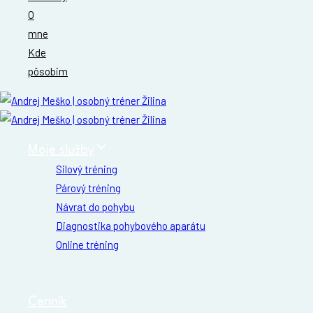
O
mne
Kde
pôsobim
Moje služby
Silový tréning
Párový tréning
Návrat do pohybu
Diagnostika pohybového aparátu
Online tréning
Daruj zdravie. Darčekový poukaz na osobný tréning s
osobným trénerom v Žiline
Cenník