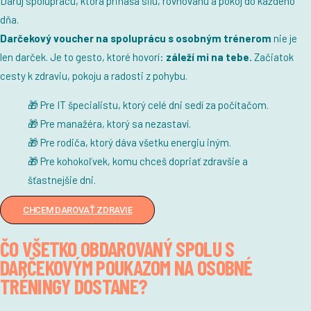
Daruj spoluprácu, ktorá prináša silu, rovnováhu a pokoj do každého
dňa.
Darčekový voucher na spoluprácu s osobným trénerom
nie je
len darček. Je to gesto, ktoré hovorí:
záleží mi na tebe.
Začiatok
cesty k zdraviu, pokoju a radosti z pohybu.
🎁 Pre IT špecialistu, ktorý celé dni sedí za počítačom.
🎁 Pre manažéra, ktorý sa nezastaví.
🎁 Pre rodiča, ktorý dáva všetku energiu iným.
🎁 Pre kohokoľvek, komu chceš dopriať zdravšie a
šťastnejšie dni.
CHCEM DAROVAŤ ZDRAVIE
ČO VŠETKO OBDAROVANÝ SPOLU S
DARČEKOVÝM POUKAZOM NA OSOBNÉ
TRÉNINGY DOSTANE?