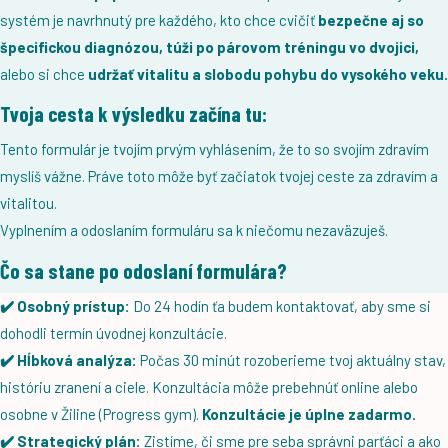
systém je navrhnutý pre každého, kto chce cvičiť
bezpečne aj so
špecifickou diagnózou, túži po párovom tréningu vo dvojici,
alebo si chce
udržať vitalitu a slobodu pohybu do vysokého veku.
Tvoja cesta k výsledku začína tu:
Tento formulár je tvojím prvým vyhlásením, že to so svojím zdravím
myslíš vážne. Práve toto môže byť začiatok tvojej ceste za zdravím a
vitalitou.
Vyplnením a odoslaním formuláru sa k niečomu nezaväzuješ.
Čo sa stane po odoslaní formulára?
✔️ Osobný prístup:
Do 24 hodín ťa budem kontaktovať, aby sme si
dohodli termín úvodnej konzultácie.
✔️ Hĺbková analýza:
Počas 30 minút rozoberieme tvoj aktuálny stav,
históriu zranení a ciele. Konzultácia môže prebehnúť online alebo
osobne v Žiline (Progress gym).
Konzultácie je úplne zadarmo.
✔️ Strategický plán:
Zistíme, či sme pre seba správni parťáci a ako