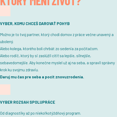
KTORÝ MENÍ ŽIVOT?
VYBER, KOMU CHCEŠ DAROVAŤ POHYB
Možno je to tvoj partner, ktorý chodí domov z práce večne unavený a
ubolený.
Alebo kolega, ktorého bolí chrbát zo sedenia za počítačom.
Alebo rodič, ktorý by si zaslúžil cítiť sa lepšie, silnejšie,
sebavedomejšie. Aby konečne myslel už aj na seba, a spravil správny
krok ku svojmu zdraviu.
Daruj mu čas pre seba a pocit znovuzrodenia.
VYBER ROZSAH SPOLUPRÁCE
Od diagnostiky až po niekoľkotýždňový program.