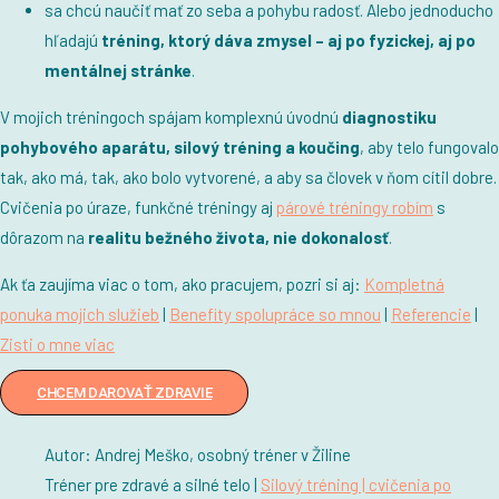
sa chcú naučiť mať zo seba a pohybu radosť. Alebo jednoducho
hľadajú
tréning, ktorý dáva zmysel – aj po fyzickej, aj po
mentálnej stránke
.
V mojich tréningoch spájam komplexnú úvodnú
diagnostiku
pohybového aparátu, silový tréning a koučing
, aby telo fungovalo
tak, ako má, tak, ako bolo vytvorené, a aby sa človek v ňom cítil dobre.
Cvičenia po úraze, funkčné tréningy aj
párové tréningy robím
s
dôrazom na
realitu bežného života, nie dokonalosť
.
Ak ťa zaujíma viac o tom, ako pracujem, pozri si aj:
Kompletná
ponuka mojich služieb
|
Benefity spolupráce so mnou
|
Referencie
|
Zisti o mne viac
CHCEM DAROVAŤ ZDRAVIE
Autor: Andrej Meško, osobný tréner v Žiline
Tréner pre zdravé a silné telo |
Silový tréning |
cvičenia po