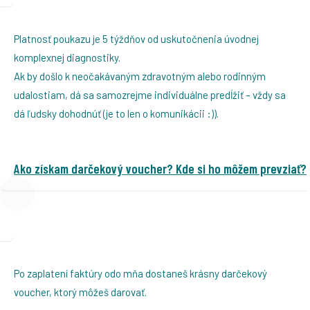
Platnosť poukazu je 5 týždňov od uskutočnenia úvodnej
komplexnej diagnostiky.
Ak by došlo k neočakávaným zdravotným alebo rodinným
udalostiam, dá sa samozrejme individuálne predĺžiť – vždy sa
dá ľudsky dohodnúť (je to len o komunikácii :)).
Ako získam darčekový voucher? Kde si ho môžem prevziať?
Po zaplatení faktúry odo mňa dostaneš krásny darčekový
voucher, ktorý môžeš darovať.