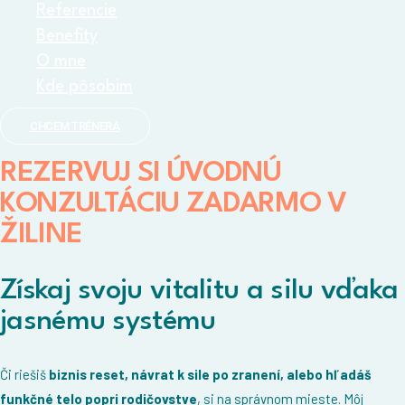
Referencie
Benefity
O mne
Kde pôsobim
CHCEM TRÉNERA
REZERVUJ SI ÚVODNÚ
KONZULTÁCIU ZADARMO V
ŽILINE
Získaj svoju vitalitu a silu vďaka
jasnému systému
Či riešiš
biznis reset, návrat k sile po zranení, alebo hľadáš
funkčné telo popri rodičovstve
, si na správnom mieste. Môj