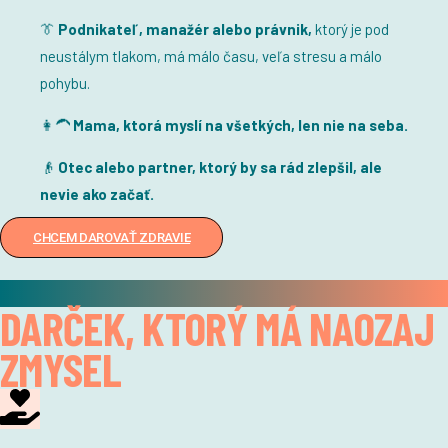
👔
Podnikateľ, manažér alebo právnik,
ktorý
je pod
neustálym tlakom, má málo času, veľa stresu a málo
pohybu.
👩‍🦱
Mama, ktorá myslí na všetkých, len nie na seba.
👴
Otec alebo partner, ktorý by sa rád zlepšil, ale
nevie ako začať.
CHCEM DAROVAŤ ZDRAVIE
✦
DARČEK, KTORÝ MÁ NAOZAJ
ZMYSEL