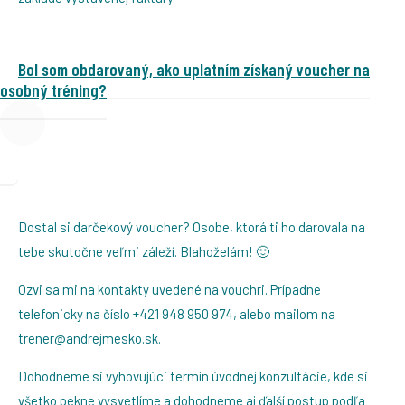
Bol som obdarovaný, ako uplatním získaný voucher na
osobný tréning?
Dostal si darčekový voucher? Osobe, ktorá ti ho darovala na
tebe skutočne veľmi záleží. Blahoželám! 🙂
Ozvi sa mi na kontakty uvedené na vouchri. Prípadne
telefonicky na číslo +421 948 950 974, alebo mailom na
trener@andrejmesko.sk.
Dohodneme si vyhovujúci termín úvodnej konzultácie, kde si
všetko pekne vysvetlíme a dohodneme aj ďalší postup podľa