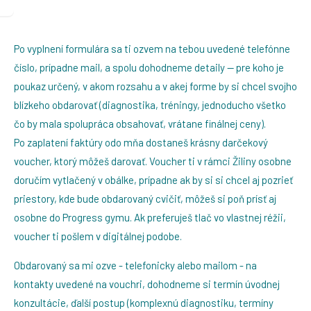
Po vyplnení formulára sa ti ozvem na tebou uvedené telefónne
číslo, prípadne mail, a spolu dohodneme detaily — pre koho je
poukaz určený, v akom rozsahu a v akej forme by si chcel svojho
blízkeho obdarovať (diagnostika, tréningy, jednoducho všetko
čo by mala spolupráca obsahovať, vrátane finálnej ceny).
Po zaplatení faktúry odo mňa dostaneš krásny darčekový
voucher, ktorý môžeš darovať. Voucher ti v rámci Žiliny osobne
doručím vytlačený v obálke, prípadne ak by si si chcel aj pozrieť
priestory, kde bude obdarovaný cvičiť, môžeš si poň prísť aj
osobne do Progress gymu. Ak preferuješ tlač vo vlastnej réžii,
voucher ti pošlem v digitálnej podobe.
Obdarovaný sa mi ozve - telefonicky alebo mailom - na
kontakty uvedené na vouchri, dohodneme si termín úvodnej
konzultácie, ďalší postup (komplexnú diagnostiku, termíny