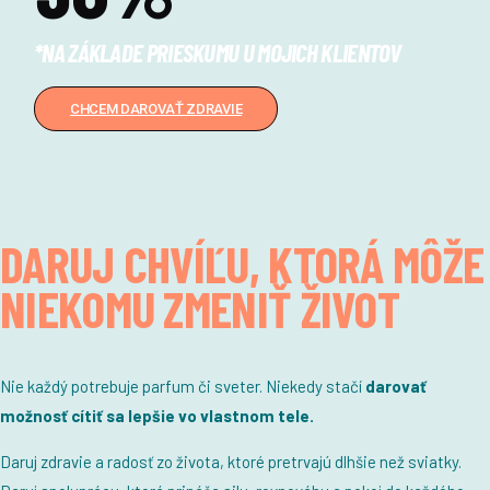
*NA ZÁKLADE PRIESKUMU U MOJICH KLIENTOV
CHCEM DAROVAŤ ZDRAVIE
DARUJ CHVÍĽU, KTORÁ MÔŽE
NIEKOMU ZMENIŤ ŽIVOT
Nie každý potrebuje parfum či sveter.
Niekedy stačí
darovať
možnosť cítiť sa lepšie vo vlastnom tele.
Daruj zdravie a radosť zo života, ktoré pretrvajú dlhšie než sviatky.