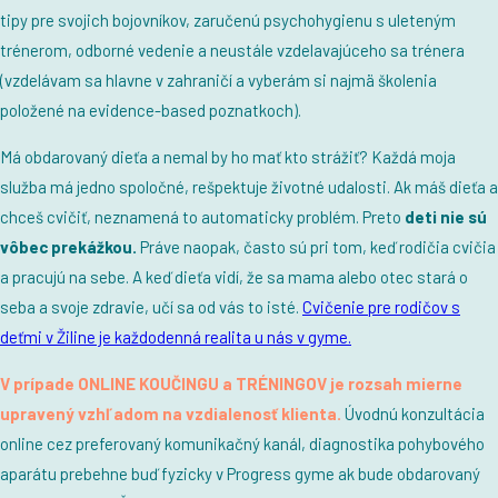
tipy pre svojich bojovníkov, zaručenú psychohygienu s uleteným
trénerom, odborné vedenie a neustále vzdelavajúceho sa trénera
(vzdelávam sa hlavne v zahraničí a vyberám si najmä školenia
položené na evidence-based poznatkoch).
Má obdarovaný dieťa a nemal by ho mať kto strážiť? Každá moja
služba má jedno spoločné, rešpektuje životné udalosti. Ak máš dieťa a
chceš cvičiť, neznamená to automaticky problém. Preto
deti nie sú
vôbec prekážkou.
Práve naopak, často sú pri tom, keď rodičia cvičia
a pracujú na sebe. A keď dieťa vidí, že sa mama alebo otec stará o
seba a svoje zdravie, učí sa od vás to isté.
Cvičenie pre rodičov s
deťmi v Žiline je každodenná realita u nás v gyme.
V prípade ONLINE KOUČINGU a TRÉNINGOV je rozsah mierne
upravený vzhľadom na vzdialenosť klienta.
Úvodnú konzultácia
online cez preferovaný komunikačný kanál, diagnostika pohybového
aparátu prebehne buď fyzicky v Progress gyme ak bude obdarovaný