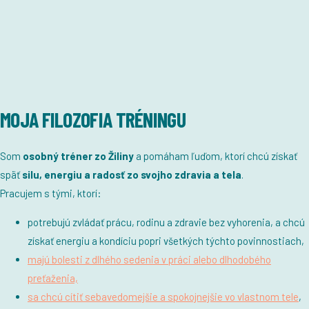
MOJA FILOZOFIA TRÉNINGU
Som
osobný tréner zo Žiliny
a pomáham ľuďom, ktorí chcú získať
späť
silu, energiu a radosť zo svojho zdravia a tela
.
Pracujem s tými, ktorí:
potrebujú zvládať prácu, rodinu a zdravie bez vyhorenia, a chcú
získať energiu a kondíciu popri všetkých týchto povinnostiach,
majú bolesti z dlhého sedenia v práci alebo dlhodobého
preťaženia,
sa chcú cítiť sebavedomejšie a spokojnejšie vo vlastnom tele
,