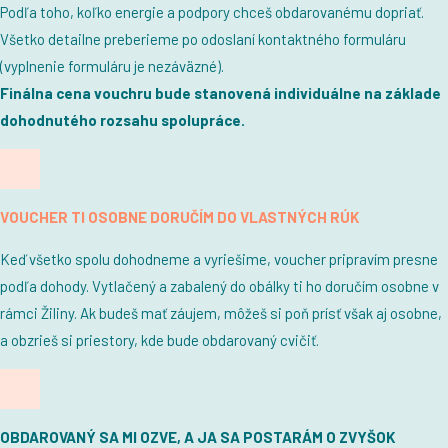
Podľa toho, koľko energie a podpory chceš obdarovanému dopriať.
Všetko detailne preberieme po odoslaní kontaktného formuláru
(vyplnenie formuláru je nezáväzné).
Finálna cena vouchru bude stanovená individuálne na základe
dohodnutého rozsahu spolupráce.
VOUCHER TI OSOBNE DORUČÍM DO VLASTNÝCH RÚK
Keď všetko spolu dohodneme a vyriešime, voucher pripravím presne
podľa dohody. Vytlačený a zabalený do obálky ti ho doručím osobne v
rámci Žiliny. Ak budeš mať záujem, môžeš si poň prísť však aj osobne,
a obzrieš si priestory, kde bude obdarovaný cvičiť.
OBDAROVANÝ SA MI OZVE, A JA SA POSTARÁM O ZVYŠOK