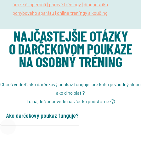
úraze či operácii |
párové tréningy |
diagnostika
pohybového aparátu |
online tréningy a koučing
NAJČASTEJŠIE OTÁZKY
O DARČEKOVOM POUKAZE
NA OSOBNÝ TRÉNING
Chceš vedieť, ako darčekový poukaz funguje, pre koho je vhodný alebo
ako dlho platí?
Tu nájdeš odpovede na všetko podstatné 🙂
Ako darčekový poukaz funguje?