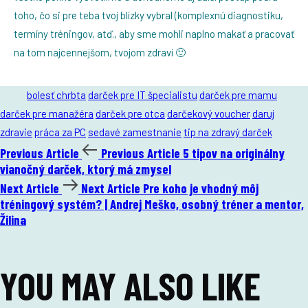
toho, čo si pre teba tvoj blízky vybral (komplexnú diagnostiku,
termíny tréningov, atď., aby sme mohli naplno makať a pracovať
na tom najcennejšom, tvojom zdraví 🙂
Tags:
bolesť chrbta
darček pre IT špecialistu
darček pre mamu
darček pre manažéra
darček pre otca
darčekový voucher
daruj
zdravie
práca za PC
sedavé zamestnanie
tip na zdravý darček
Previous Article
Previous Article
5 tipov na originálny
vianočný darček, ktorý má zmysel
Next Article
Next Article
Pre koho je vhodný môj
tréningový systém? | Andrej Meško, osobný tréner a mentor,
Žilina
YOU MAY ALSO LIKE