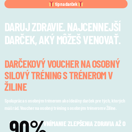
tip na darček
DARUJ ZDRAVIE. NAJCENNEJŠÍ
DARČEK, AKÝ MÔŽEŠ VENOVAŤ.
DARČEKOVÝ VOUCHER NA OSOBNÝ
SILOVÝ TRÉNING S TRÉNEROM V
ŽILINE
Spolupráca s osobným trénerom ako ideálny darček pre tých, ktorých
máš rád. Voucher na osobný tréning s osobným trénerom v Žiline.
90%
SUBJEKTÍVNE VNÍMANIE ZLEPŠENIA ZDRAVIA AŽ O