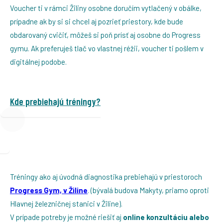
Voucher ti v rámci Žiliny osobne doručím vytlačený v obálke,
prípadne ak by si si chcel aj pozrieť priestory, kde bude
obdarovaný cvičiť, môžeš si poň prísť aj osobne do Progress
gymu. Ak preferuješ tlač vo vlastnej réžii, voucher ti pošlem v
digitálnej podobe.
Kde prebiehajú tréningy?
Tréningy ako aj úvodná diagnostika prebiehajú v priestoroch
Progress Gym, v Žiline
. (bývalá budova Makyty, priamo oproti
Hlavnej železničnej stanici v Žiline).
V prípade potreby je možné riešiť aj
online konzultáciu alebo