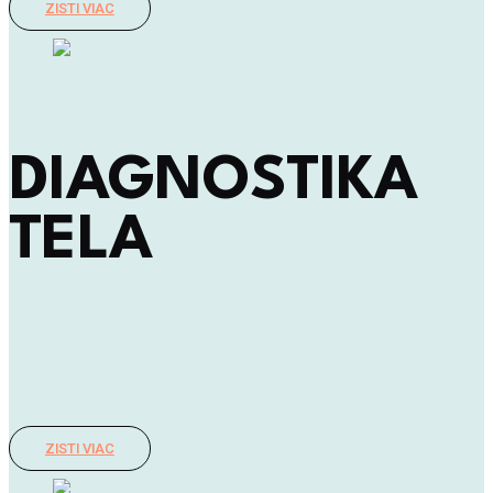
ZISTI VIAC
DIAGNOSTIKA
TELA
Zameriame sa odhalenie slabých miest, ktoré predstavujú riziko
možného úrazu či príčinu bolestí, ale aj silné stránky, na ktorých
môžeš stavať.
ZISTI VIAC