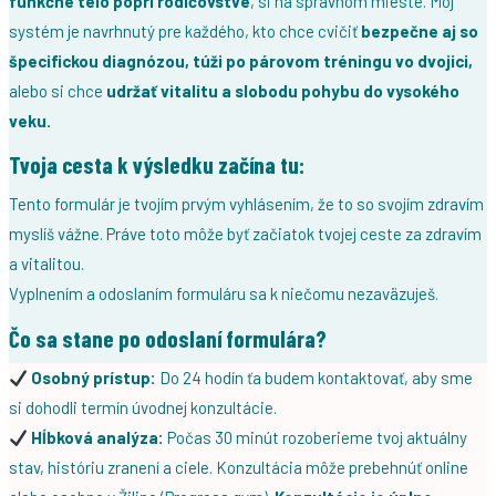
funkčné telo popri rodičovstve
, si na správnom mieste. Môj
systém je navrhnutý pre každého, kto chce cvičiť
bezpečne aj so
špecifickou diagnózou, túži po párovom tréningu vo dvojici,
alebo si chce
udržať vitalitu a slobodu pohybu do vysokého
veku.
Tvoja cesta k výsledku začína tu:
Tento formulár je tvojím prvým vyhlásením, že to so svojím zdravím
myslíš vážne. Práve toto môže byť začiatok tvojej ceste za zdravím
a vitalitou.
Vyplnením a odoslaním formuláru sa k niečomu nezaväzuješ.
Čo sa stane po odoslaní formulára?
Osobný prístup:
Do 24 hodín ťa budem kontaktovať, aby sme
si dohodli termín úvodnej konzultácie.
Hĺbková analýza:
Počas 30 minút rozoberieme tvoj aktuálny
stav, históriu zranení a ciele. Konzultácia môže prebehnúť online