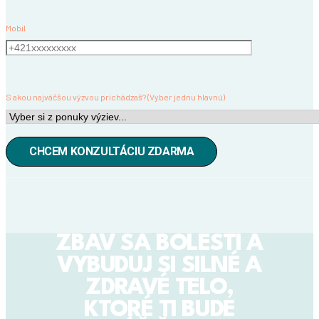
Mobil
S akou najväčšou výzvou prichádzaš? (Vyber jednu hlavnú)
ZBAV SA BOLESTI A
VYBUDUJ SI SILNÉ A
ZDRAVÉ TELO,
KTORÉ TI BUDE