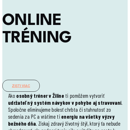
ONLINE
TRÉNING
Flexibilný spôsob, ako mať trénera vždy po ruke – trénuj
kdekoľvek a kedykoľvek, s mojou podporou na diaľku.
ZISTI VIAC
Ako
osobný tréner v Žiline
ti pomôžem vytvoriť
udržateľný systém návykov v pohybe aj stravovaní
.
Spoločne eliminujeme bolesť chrbta či stuhnutosť zo
sedenia za PC a vrátime ti
energiu na všetky výzvy
bežného dňa
. Získaj zdravý životný štýl, ktorý ťa nebude