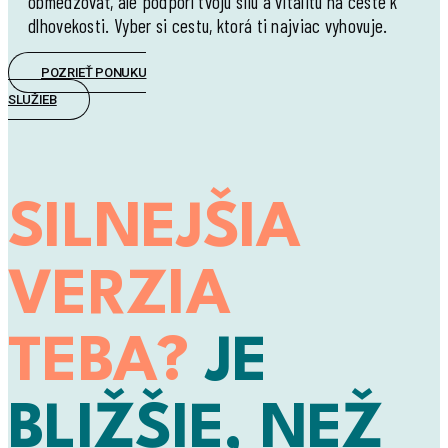
obmedzovať, ale podporí tvoju silu a vitalitu na ceste k
dlhovekosti. Vyber si cestu, ktorá ti najviac vyhovuje.
POZRIEŤ PONUKU
SLUŽIEB
SILNEJŠIA
VERZIA
TEBA?
JE
BLIŽŠIE, NEŽ