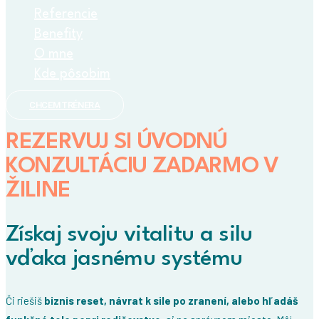
Referencie
Benefity
O mne
Kde pôsobim
CHCEM TRÉNERA
REZERVUJ SI ÚVODNÚ
KONZULTÁCIU ZADARMO V
ŽILINE
Získaj svoju vitalitu a silu
vďaka jasnému systému
Či riešiš
biznis reset, návrat k sile po zranení, alebo hľadáš