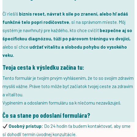
Či riešiš
biznis reset, návrat k sile po zranení, alebo hľadáš
funkčné telo popri rodičovstve
, si na správnom mieste. Môj
systém je navrhnutý pre každého, kto chce cvičiť
bezpečne aj so
špecifickou diagnózou, túži po párovom tréningu vo dvojici,
alebo si chce
udržať vitalitu a slobodu pohybu do vysokého
veku.
Tvoja cesta k výsledku začína tu:
Tento formulár je tvojím prvým vyhlásením, že to so svojím zdravím
myslíš vážne. Práve toto môže byť začiatok tvojej ceste za zdravím
a vitalitou.
Vyplnením a odoslaním formuláru sa k niečomu nezaväzuješ.
Čo sa stane po odoslaní formulára?
Osobný prístup:
Do 24 hodín ťa budem kontaktovať, aby sme
si dohodli termín úvodnej konzultácie.