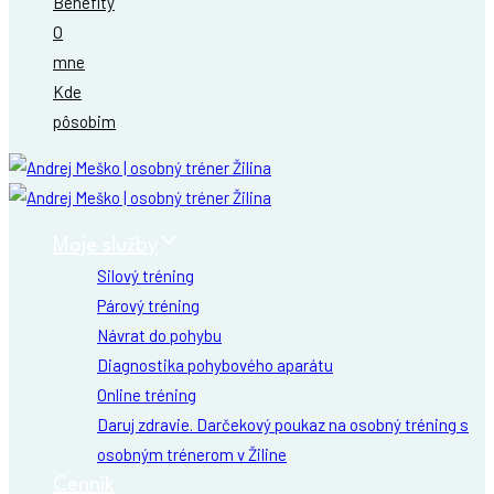
Benefity
O
mne
Kde
pôsobim
Moje služby
Silový tréning
Párový tréning
Návrat do pohybu
Diagnostika pohybového aparátu
Online tréning
Daruj zdravie. Darčekový poukaz na osobný tréning s
osobným trénerom v Žiline
Cenník