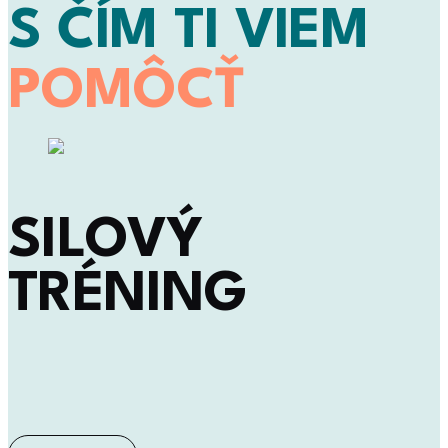
S ČÍM TI VIEM
POMÔCŤ
SILOVÝ
TRÉNING
Pracuj na svalovej sile a vytrvalosti tak, aby bolo tvoje telo pevné
a pripravené zvládnuť akékoľvek výzvy.