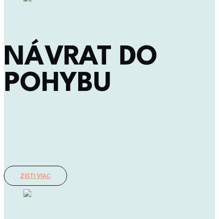
NÁVRAT DO
POHYBU
Máš už po fyzioterapii, no telo ešte nie je tam, kde by malo?
Pomôžem ti znovu nájsť pohyb bez bolesti a obnoviť silu, aby si
sa mohol vrátiť k tomu, čo máš rád.
ZISTI VIAC