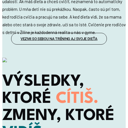
udalosti. Ak máš dieťa a chceš cvičiť, neznamená to automaticky
problém. U mňa deti nie sú prekážkou. Naopak, často sú pri tom,
keď rodičia cvičia a pracujú na sebe. A keď dieťa vidí, že sa mama
alebo otec stará o svoje zdravie, učí sa to isté. Cvičenie pre rodičov
s deťmi v Žiline je každodenná realita u nás v gyme.
VEZMI SO SEBOU NA TRÉNING AJ SVOJE DIEŤA
VÝSLEDKY,
KTORÉ
CÍTIŠ.
ZMENY, KTORÉ