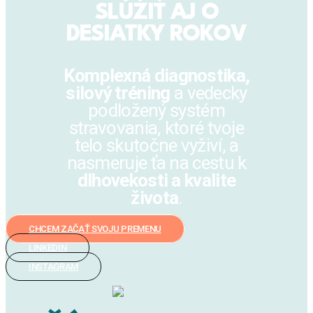
SLÚŽIŤ AJ O
DESIATKY ROKOV
Komplexná diagnostika,
silový tréning
a vedecky
podložený systém
stravovania, ktoré tvoje
telo skutočne vyživí, a
nasmeruje ťa na cestu k
dlhovekosti a kvalite
života
.
CHCEM ZAČAŤ SVOJU PREMENU
LINKEDIN
INSTAGRAM