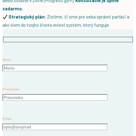
alebo osobne v Žiline (Progress gym).
Konzultácie je úplne
zadarmo.
Strategický plán:
Zistíme, či sme pre seba správni parťáci a
ako viem do tvojho života vniesť systém, ktorý funguje.
Meno
Priezvisko
Email