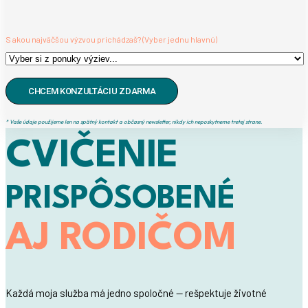
S akou najväčšou výzvou prichádzaš? (Vyber jednu hlavnú)
* Vaše údaje použijeme len na spätný kontakt a občasný newsletter, nikdy ich neposkytneme tretej strane.
CVIČENIE
PRISPÔSOBENÉ
AJ RODIČOM
Každá moja služba má jedno spoločné — rešpektuje životné